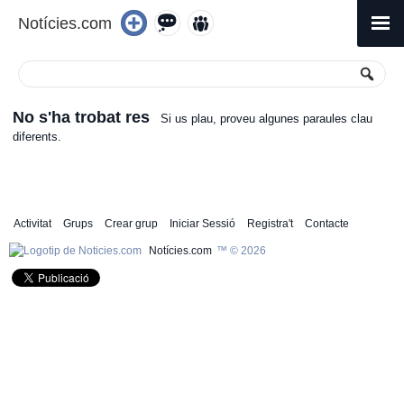
Notícies.com
Saltar
al
Menú
principa
contingut
No s'ha trobat res
Si us plau, proveu algunes paraules clau
diferents.
Activitat
Grups
Crear grup
Iniciar Sessió
Registra't
Contacte
Notícies.com
™ © 2026