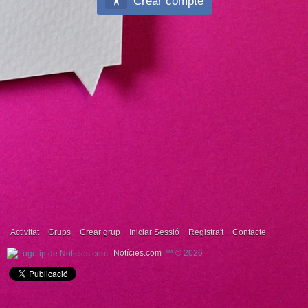
Crear compte
Activitat
Grups
Crear grup
Iniciar Sessió
Registra't
Contacte
Notícies.com
™ © 2026