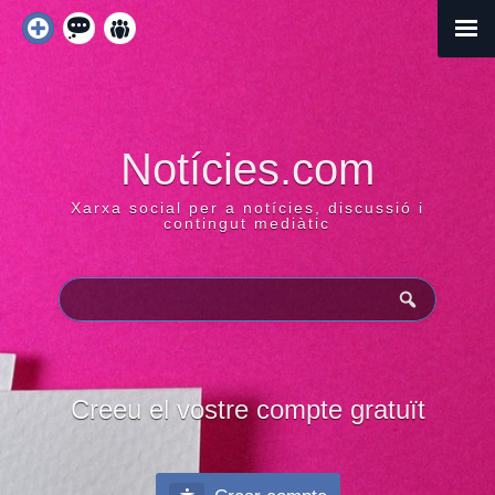
Saltar
al
Menú
principa
contingut
Notícies.com
Xarxa social per a notícies, discussió i
contingut mediàtic
Creeu el vostre compte gratuït